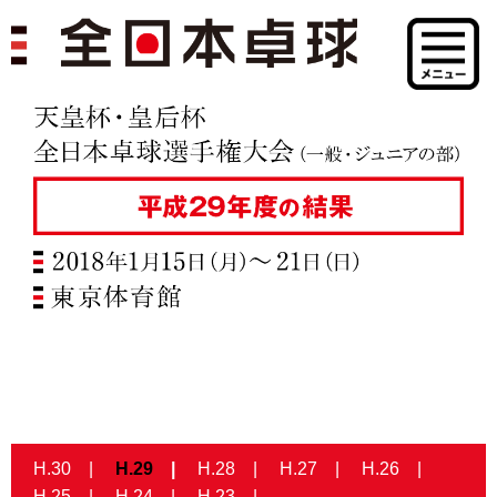
H.30
H.29
H.28
H.27
H.26
H.25
H.24
H.23