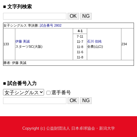
文字列検索
女子シングルス 準決勝:
試合番号 2802
4-1
7-11
伊藤 美誠
石川 佳純
11-7
133
234
スターツSC(大阪)
全農(山口)
11-8
11-6
11-8
勝者: 伊藤 美誠
試合番号入力
選手番号
Copyright (c) 公益財団法人 日本卓球協会・新潟大学