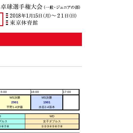
15:00
16:00
17:00
WS決勝
MS決勝
2901
1901
平野
1-4
伊藤
水谷
2-4
張本
D
WD
ブルス
女子ダブルス
⑤⑥⑦⑧
①②③④⑤⑥⑦⑧