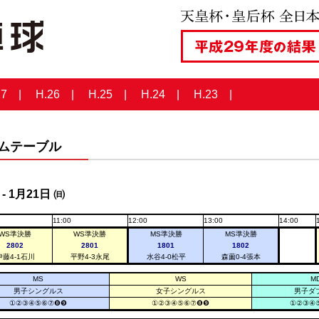
27
H.26
H.25
H.24
H.23
ムテーブル
- 1月21日 ㈰
11:00
12:00
13:00
14:00
WS準決勝
WS準決勝
MS準決勝
MS準決勝
2802
2801
1801
1802
伊藤
4-1
石川
平野
4-3
永尾
水谷
4-0
松平
森薗
0-4
張本
MS
WS
M
男子シングルス
女子シングルス
男子ダ
①②③④⑤⑥⑦❽❾
①②③④⑤⑥⑦❽❾
①②③④