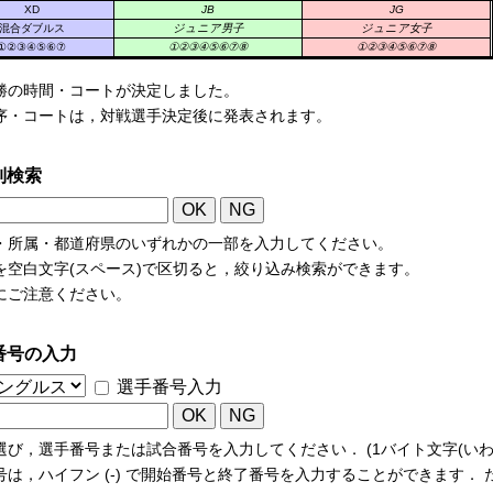
XD
JB
JG
混合ダブルス
ジュニア男子
ジュニア女子
①②③④⑤⑥⑦
①②③④⑤⑥⑦⑧
①②③④⑤⑥⑦⑧
勝の時間・コートが決定しました。
序・コートは，対戦選手決定後に発表されます。
列検索
・所属・都道府県のいずれかの一部を入力してください。
を空白文字(スペース)で区切ると，絞り込み検索ができます。
にご注意ください。
番号の入力
選手番号入力
選び，選手番号または試合番号を入力してください． (1バイト文字(いわ
号は，ハイフン (-) で開始番号と終了番号を入力することができます．