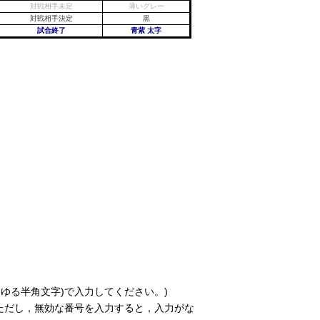
対戦相手未定
薄いグレー
対戦相手決定
黒
試合終了
青紫 太字
ゆる半角文字)で入力してください。)
 ただし，無効な番号を入力すると，入力がな