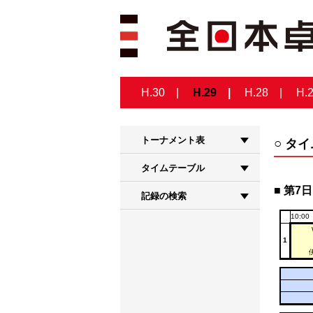
H.30
H.29
H.28
H.
トーナメント表
タイ
タイムテーブル
第7日 
記録の検索
10:00
1