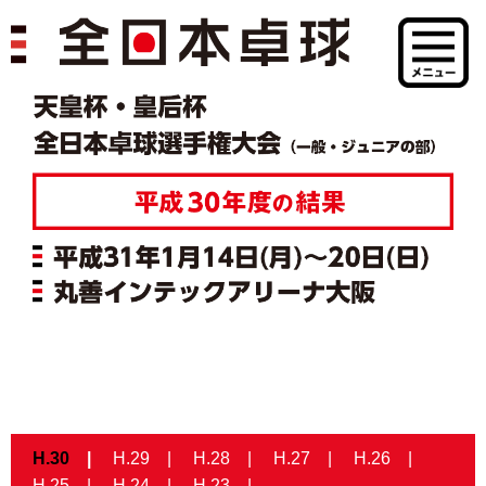
H.30
H.29
H.28
H.27
H.26
H.25
H.24
H.23