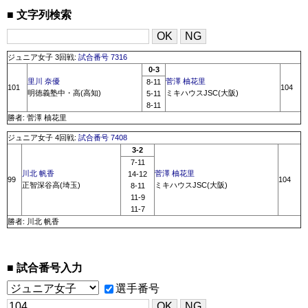
文字列検索
ジュニア女子 3回戦:
試合番号 7316
0-3
里川 奈優
菅澤 柚花里
8-11
101
104
明徳義塾中・高(高知)
ミキハウスJSC(大阪)
5-11
8-11
勝者: 菅澤 柚花里
ジュニア女子 4回戦:
試合番号 7408
3-2
7-11
川北 帆香
菅澤 柚花里
14-12
99
104
正智深谷高(埼玉)
ミキハウスJSC(大阪)
8-11
11-9
11-7
勝者: 川北 帆香
試合番号入力
選手番号