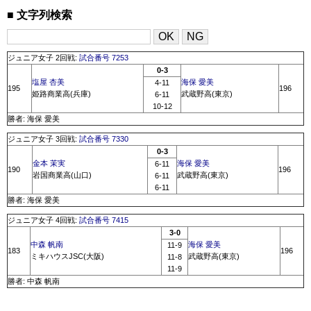
文字列検索
ジュニア女子 2回戦:
試合番号 7253
0-3
塩屋 杏美
海保 愛美
4-11
195
196
姫路商業高(兵庫)
武蔵野高(東京)
6-11
10-12
勝者: 海保 愛美
ジュニア女子 3回戦:
試合番号 7330
0-3
金本 茉実
海保 愛美
6-11
190
196
岩国商業高(山口)
武蔵野高(東京)
6-11
6-11
勝者: 海保 愛美
ジュニア女子 4回戦:
試合番号 7415
3-0
中森 帆南
海保 愛美
11-9
183
196
ミキハウスJSC(大阪)
武蔵野高(東京)
11-8
11-9
勝者: 中森 帆南