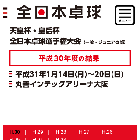
H.30
H.29
H.28
H.27
H.26
H.25
H.24
H.23