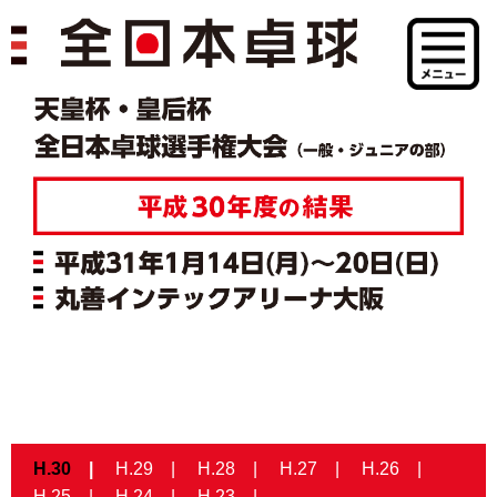
H.30
H.29
H.28
H.27
H.26
H.25
H.24
H.23