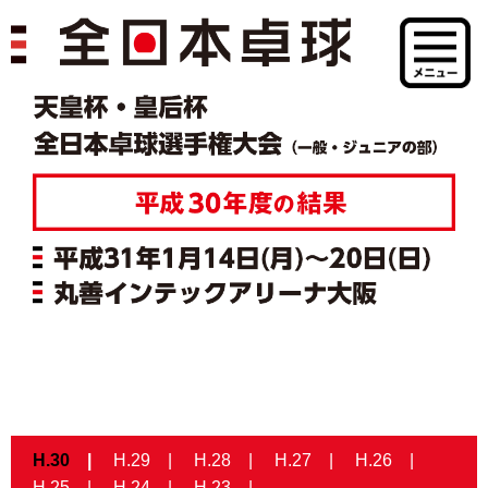
H.30
H.29
H.28
H.27
H.26
H.25
H.24
H.23