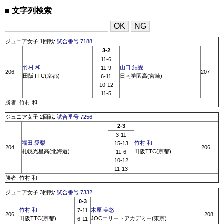
文字列検索
ジュニア女子 1回戦:
試合番号 7188
3-2
11-6
竹村 和
山口 結愛
11-9
206
207
田阪TTC(京都)
日南学園高(宮崎)
6-11
10-12
11-5
勝者: 竹村 和
ジュニア女子 2回戦:
試合番号 7256
2-3
3-11
福田 愛梨
竹村 和
15-13
204
206
札幌光星高(北海道)
田阪TTC(京都)
11-6
10-12
11-13
勝者: 竹村 和
ジュニア女子 3回戦:
試合番号 7332
0-3
竹村 和
木原 美悠
7-11
206
208
田阪TTC(京都)
JOCエリートアカデミー(東京)
6-11