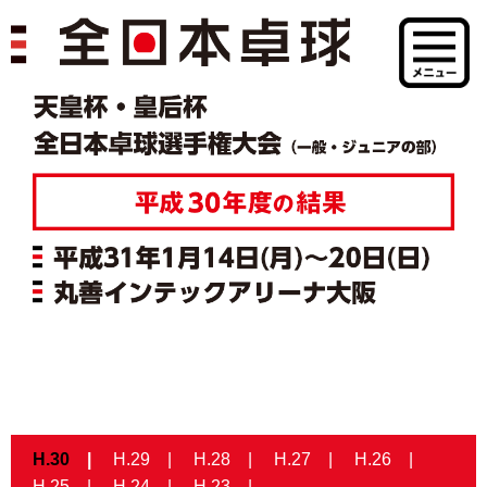
H.30
H.29
H.28
H.27
H.26
H.25
H.24
H.23