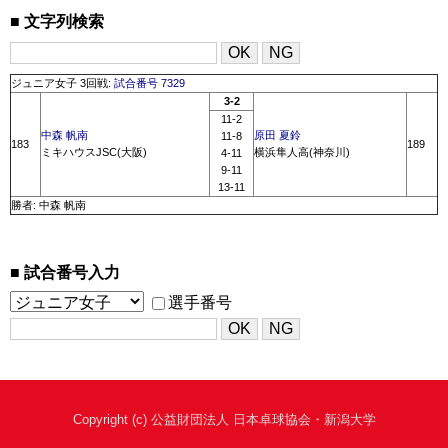
文字列検索
ジュニア女子 3回戦:
試合番号 7329
3-2
11-2
中森 帆南
原田 夏鈴
11-8
183
189
ミキハウスJSC(大阪)
横浜隼人高(神奈川)
4-11
9-11
13-11
勝者: 中森 帆南
試合番号入力
選手番号
Copyright (c) 公益財団法人 日本卓球協会・新潟大学