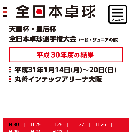
H.30
H.29
H.28
H.27
H.26
H.25
H.24
H.23