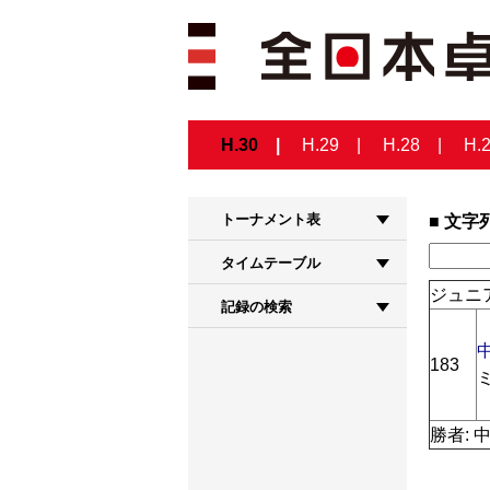
H.30
H.29
H.28
H.
トーナメント表
文字
タイムテーブル
ジュニア
記録の検索
183
勝者: 