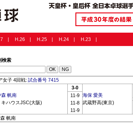
27
H.26
H.25
H.24
H.23
列検索
女子 4回戦:
試合番号 7415
3-0
中森 帆南
海保 愛美
11-9
ミキハウスJSC(大阪)
武蔵野高(東京)
11-8
11-9
中森 帆南