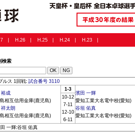
27
H.26
H.25
H.24
H.23
列検索
ルス 1回戦:
試合番号 3110
1-3
 裕成
濱田 一輝
10-12
島相互信用金庫(鹿児島)
愛知工業大名電中校(愛知)
7-11
 祥太朗
谷垣 佑真
12-10
島相互信用金庫(鹿児島)
愛知工業大名電中校(愛知)
6-11
濱田 一輝:谷垣 佑真