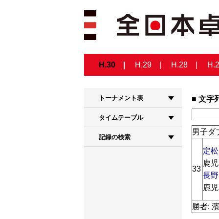
H.30
H.29
H.28
H.
トーナメント表
文字
タイムテーブル
男子ダブ
記録の検索
定松
鹿児
33
長野
鹿児
勝者: 