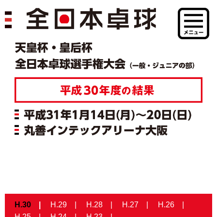
H.30
H.29
H.28
H.27
H.26
H.25
H.24
H.23