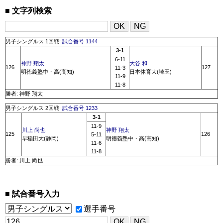
文字列検索
男子シングルス 1回戦:
試合番号 1144
3-1
6-11
神野 翔太
大谷 和
126
127
11-3
明徳義塾中・高(高知)
日本体育大(埼玉)
11-9
11-8
勝者: 神野 翔太
男子シングルス 2回戦:
試合番号 1233
3-1
11-9
川上 尚也
神野 翔太
125
126
5-11
早稲田大(静岡)
明徳義塾中・高(高知)
11-6
11-8
勝者: 川上 尚也
試合番号入力
選手番号