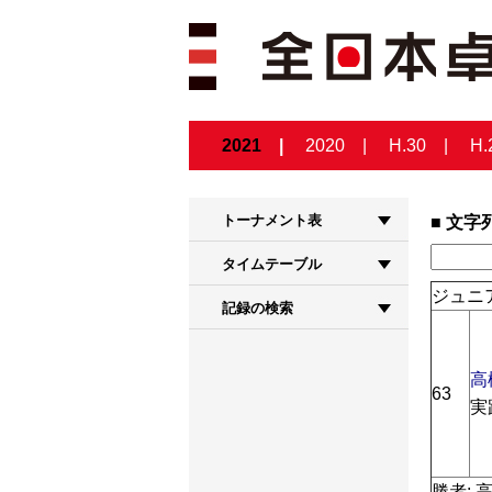
2021
2020
H.30
H.
トーナメント表
文字
タイムテーブル
ジュニ
記録の検索
高
63
実
勝者: 