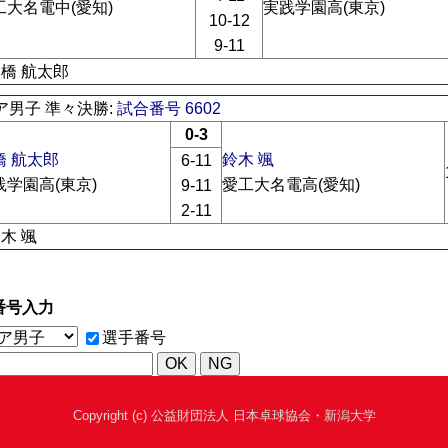
工大名電中(愛知)
実践学園高(東京)
10-12
9-11
高橋 航太郎
ア男子 準々決勝:
試合番号 6602
0-3
橋 航太郎
鈴木 颯
6-11
践学園高(東京)
愛工大名電高(愛知)
9-11
2-11
鈴木 颯
番号入力
選手番号
Copyright (c) 公益財団法人 日本卓球協会・新潟大学