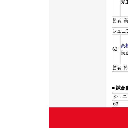
愛
勝者: 
ジュニ
高
63
実
勝者: 
試合