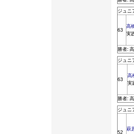
ジュニ
高
63
実
勝者: 
ジュニ
高
63
実
勝者: 
ジュニ
萩
52