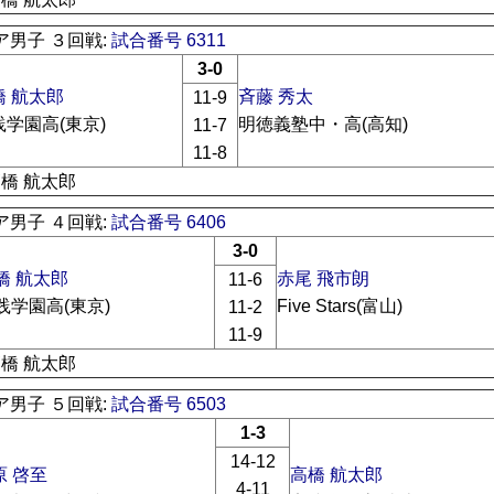
ア男子 ３回戦:
試合番号 6311
3-0
橋 航太郎
斉藤 秀太
11-9
践学園高(東京)
明徳義塾中・高(高知)
11-7
11-8
高橋 航太郎
ア男子 ４回戦:
試合番号 6406
3-0
橋 航太郎
赤尾 飛市朗
11-6
践学園高(東京)
Five Stars(富山)
11-2
11-9
高橋 航太郎
ア男子 ５回戦:
試合番号 6503
1-3
14-12
原 啓至
高橋 航太郎
4-11