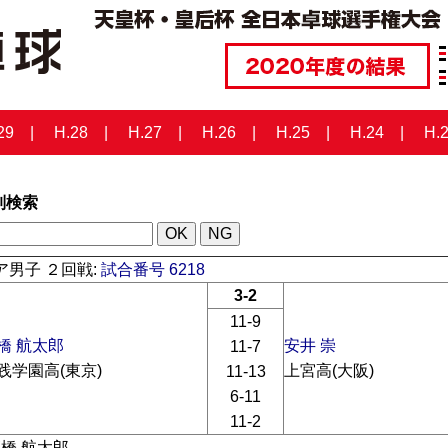
29
H.28
H.27
H.26
H.25
H.24
H.
列検索
ア男子 ２回戦:
試合番号 6218
3-2
11-9
橋 航太郎
安井 崇
11-7
践学園高(東京)
上宮高(大阪)
11-13
6-11
11-2
高橋 航太郎