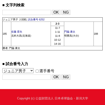
文字列検索
ジュニア男子 ２回戦:
試合番号 6252
2-3
11-7
佐藤 星矢
門脇 康太
1-11
185
188
北科大高(北海道)
明豊高(大分)
11-8
10-12
14-16
勝者: 門脇 康太
試合番号入力
選手番号
Copyright (c) 公益財団法人 日本卓球協会・新潟大学