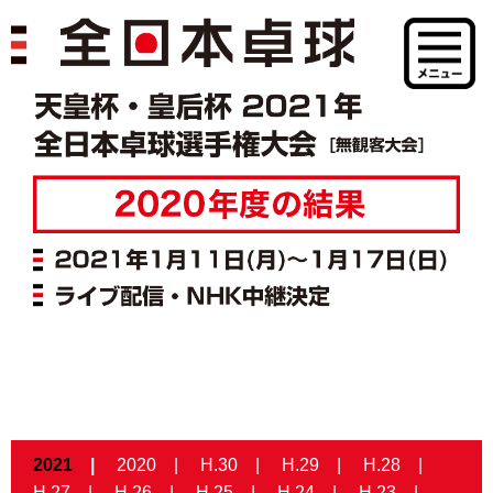
2021
2020
H.30
H.29
H.28
H.27
H.26
H.25
H.24
H.23