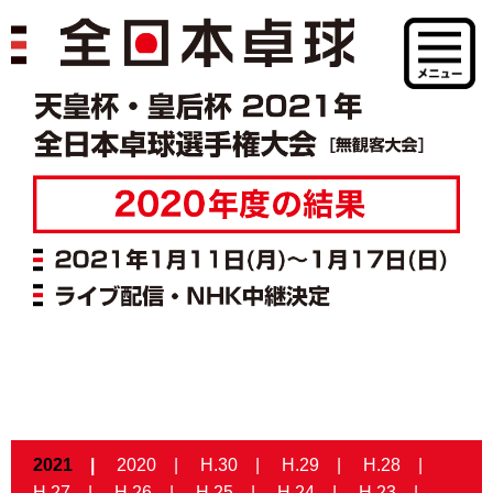
2021
2020
H.30
H.29
H.28
H.27
H.26
H.25
H.24
H.23