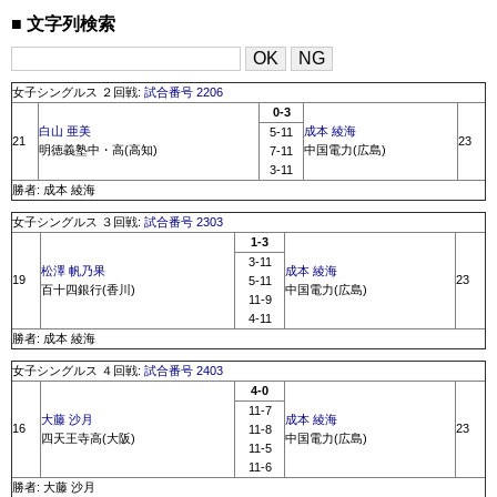
文字列検索
女子シングルス ２回戦:
試合番号 2206
0-3
白山 亜美
成本 綾海
5-11
21
23
明徳義塾中・高(高知)
中国電力(広島)
7-11
3-11
勝者: 成本 綾海
女子シングルス ３回戦:
試合番号 2303
1-3
3-11
松澤 帆乃果
成本 綾海
19
23
5-11
百十四銀行(香川)
中国電力(広島)
11-9
4-11
勝者: 成本 綾海
女子シングルス ４回戦:
試合番号 2403
4-0
11-7
大藤 沙月
成本 綾海
16
23
11-8
四天王寺高(大阪)
中国電力(広島)
11-5
11-6
勝者: 大藤 沙月