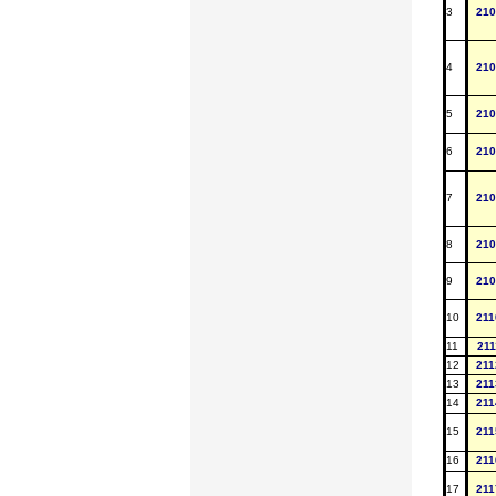
3
210
4
210
5
210
6
210
7
210
8
210
9
210
10
211
11
211
12
211
13
211
14
211
15
211
16
211
17
211