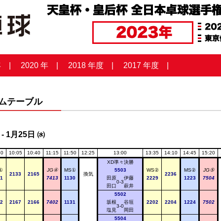
年
2020 年
2018 年度
2017 年度
ムテーブル
- 1月25日 ㈬
30
10:05
10:40
11:15
11:50
12:25
13:00
13:35
14:10
14:45
15:20
XD準々決勝
①
JG④
MS①
5503
WS②
MS②
JG⑤
2133
2165
換気
2236
1
7413
1130
田原
伊藤
2229
1223
7504
0-3
田口
萩井
5502
2
2167
2166
7402
1131
坂根
谷垣
2202
2204
1224
7502
3-0
塩見
岡田
5504