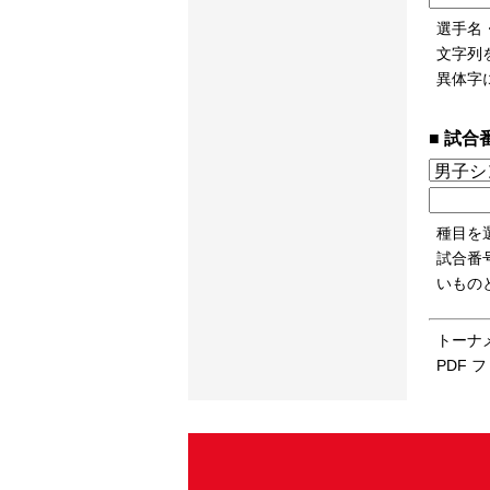
選手名
文字列
異体字
試合
種目を
試合番
いもの
トーナメン
PDF