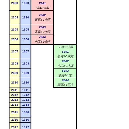
2303
1303
7601
張本
3-0
司
7602
2304
1320
篠原
3-1
山室
7603
2305
1305
高森
1-3
小塩
7604
2306
1306
小塩
3-0
由本
JB準々決勝
2307
1307
6601
松島
3-0
木方
6602
2308
1308
吉山
3-2
木塚
6603
2309
1309
坂井
3-1
芝
6604
2310
1310
萩原
3-1
三木
2311
1311
2312
1312
2313
1313
2314
1314
2315
1330
2316
1316
2317
1317