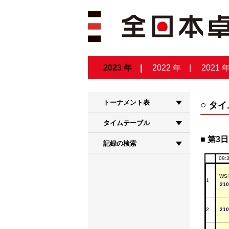
2023 年
2022 年
2021 
トーナメント表
タイ
タイムテーブル
第3日 
記録の検索
09:
WS
1
210
2
210