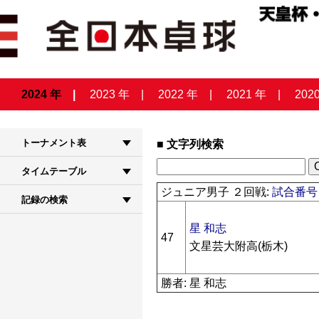
2024 年
2023 年
2022 年
2021 年
202
トーナメント表
文字列検索
タイムテーブル
ジュニア男子 ２回戦:
試合番号 
記録の検索
星 和志
47
文星芸大附高(栃木)
勝者: 星 和志