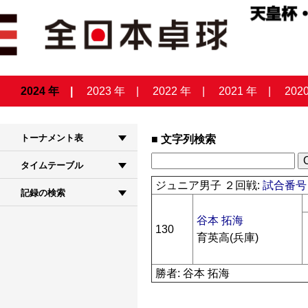
2024 年
2023 年
2022 年
2021 年
202
トーナメント表
文字列検索
タイムテーブル
ジュニア男子 ２回戦:
試合番号 
記録の検索
谷本 拓海
130
育英高(兵庫)
勝者: 谷本 拓海