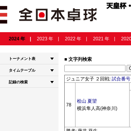
2024 年
2023 年
2022 年
2021 年
202
トーナメント表
文字列検索
タイムテーブル
ジュニア女子 ２回戦:
試合番号 
記録の検索
桧山 夏望
78
横浜隼人高(神奈川)
勝者: 藤井 葵生