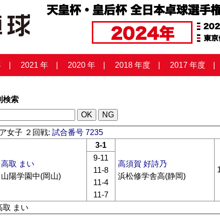
年
2021 年
2020 年
2018 年度
2017 年度
列検索
ア女子 ２回戦:
試合番号 7235
3-1
9-11
高取 まい
高須賀 好詩乃
11-8
山陽学園中(岡山)
浜松修学舎高(静岡)
11-4
11-7
高取 まい