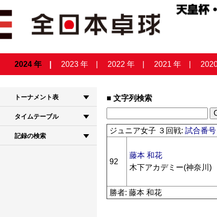
2024 年
2023 年
2022 年
2021 年
202
トーナメント表
文字列検索
タイムテーブル
ジュニア女子 ３回戦:
試合番号 
記録の検索
藤本 和花
92
木下アカデミー(神奈川)
勝者: 藤本 和花