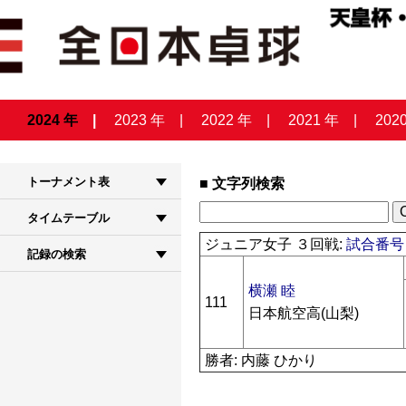
2024 年
2023 年
2022 年
2021 年
202
トーナメント表
文字列検索
タイムテーブル
ジュニア女子 ３回戦:
試合番号 
記録の検索
横瀬 睦
111
日本航空高(山梨)
勝者: 内藤 ひかり