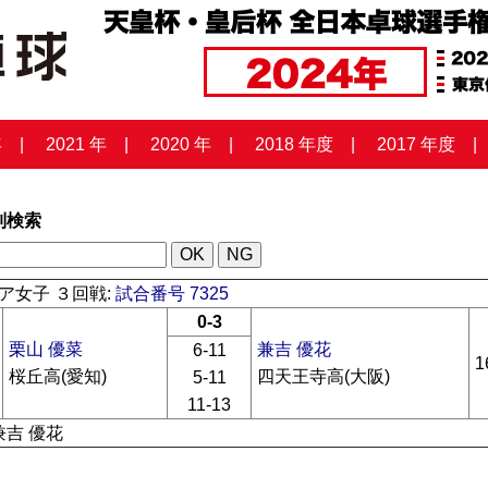
年
2021 年
2020 年
2018 年度
2017 年度
列検索
ア女子 ３回戦:
試合番号 7325
0-3
栗山 優菜
兼吉 優花
6-11
1
桜丘高(愛知)
四天王寺高(大阪)
5-11
11-13
兼吉 優花