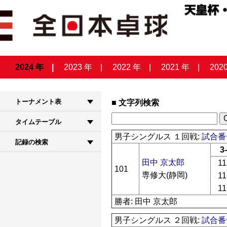
2024 年
2023 年
2022 年
2021 年
202
トーナメント表
文字列検索
タイムテーブル
男子シングルス １回戦:
試合番号
記録の検索
3
田中 京太郎
11
101
専修大(静岡)
11
11
勝者: 田中 京太郎
男子シングルス ２回戦:
試合番号