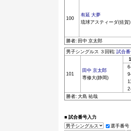
有延 大夢
100
琉球アスティーダ(佐賀)
勝者: 田中 京太郎
男子シングルス ３回戦:
試合番号
1
6
田中 京太郎
101
9
専修大(静岡)
1
2
勝者: 大島 祐哉
試合番号入力
選手番号