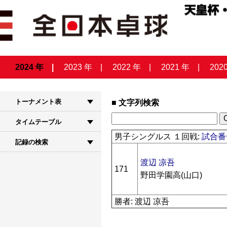
2024 年
2023 年
2022 年
2021 年
202
トーナメント表
文字列検索
タイムテーブル
男子シングルス １回戦:
試合番号
記録の検索
渡辺 凉吾
171
野田学園高(山口)
勝者: 渡辺 凉吾