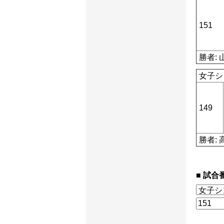
151
勝者: 
女子シ
149
勝者: 
試合