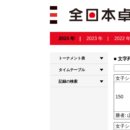
2024 年
2023 年
2022 
トーナメント表
文字
タイムテーブル
女子シ
記録の検索
150
勝者: 
女子シ