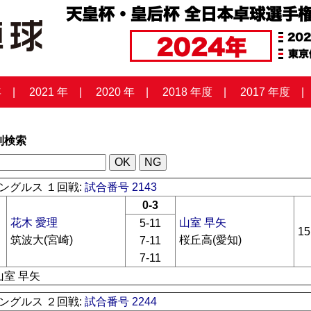
年
2021 年
2020 年
2018 年度
2017 年度
列検索
ングルス １回戦:
試合番号 2143
0-3
花木 愛理
山室 早矢
5-11
15
筑波大(宮崎)
桜丘高(愛知)
7-11
7-11
山室 早矢
ングルス ２回戦:
試合番号 2244