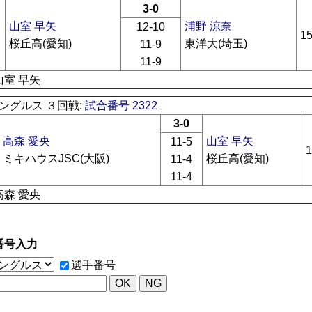
3-0
山室 早矢
浦野 涼奈
12-10
1
桜丘高(愛知)
東洋大(埼玉)
11-9
11-9
山室 早矢
ングルス ３回戦:
試合番号 2322
3-0
高森 愛央
山室 早矢
11-5
ミキハウスJSC(大阪)
桜丘高(愛知)
11-4
11-4
高森 愛央
番号入力
選手番号