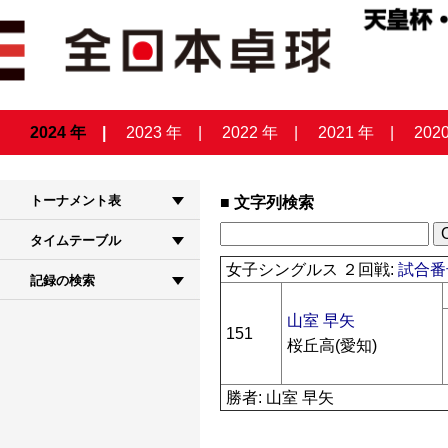
2024 年
2023 年
2022 年
2021 年
202
トーナメント表
文字列検索
タイムテーブル
女子シングルス ２回戦:
試合番号
記録の検索
山室 早矢
151
桜丘高(愛知)
勝者: 山室 早矢