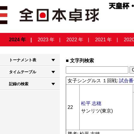
2024 年
2023 年
2022 年
2021 年
202
トーナメント表
文字列検索
タイムテーブル
女子シングルス １回戦:
試合番号
記録の検索
松平 志穂
22
サンリツ(東京)
勝者: 松平 志穂