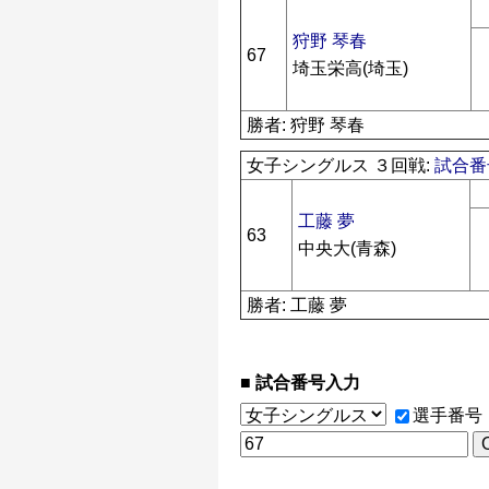
狩野 琴春
67
埼玉栄高(埼玉)
勝者: 狩野 琴春
女子シングルス ３回戦:
試合番号
工藤 夢
63
中央大(青森)
勝者: 工藤 夢
試合番号入力
選手番号