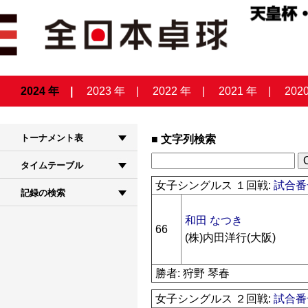
2024 年
2023 年
2022 年
2021 年
202
トーナメント表
文字列検索
タイムテーブル
女子シングルス １回戦:
試合番号
記録の検索
和田 なつき
66
(株)内田洋行(大阪)
勝者: 狩野 琴春
女子シングルス ２回戦:
試合番号