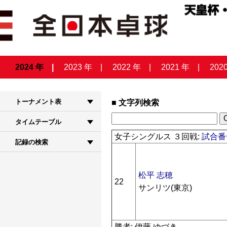
2024 年
2023 年
2022 年
2021 年
202
トーナメント表
文字列検索
タイムテーブル
女子シングルス ３回戦:
試合番号
記録の検索
松平 志穂
22
サンリツ(東京)
勝者: 伊藤 ゆづき