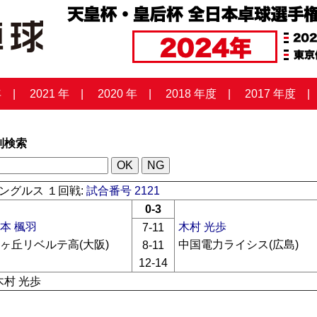
年
2021 年
2020 年
2018 年度
2017 年度
列検索
ングルス １回戦:
試合番号 2121
0-3
本 楓羽
木村 光歩
7-11
ヶ丘リベルテ高(大阪)
中国電力ライシス(広島)
8-11
12-14
木村 光歩