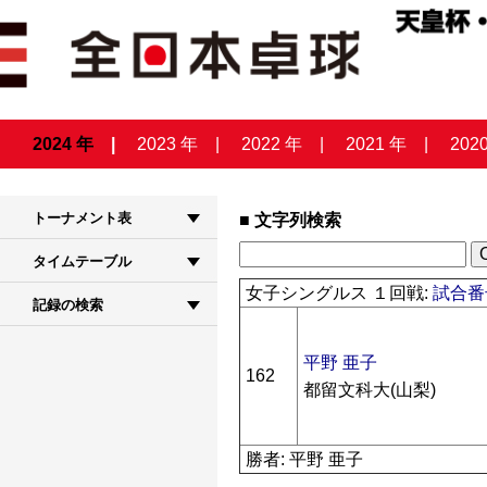
2024 年
2023 年
2022 年
2021 年
202
トーナメント表
文字列検索
タイムテーブル
女子シングルス １回戦:
試合番号
記録の検索
平野 亜子
162
都留文科大(山梨)
勝者: 平野 亜子