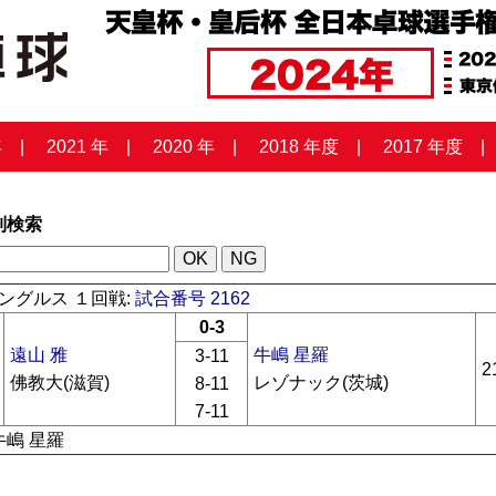
年
2021 年
2020 年
2018 年度
2017 年度
列検索
ングルス １回戦:
試合番号 2162
0-3
遠山 雅
牛嶋 星羅
3-11
2
佛教大(滋賀)
レゾナック(茨城)
8-11
7-11
牛嶋 星羅