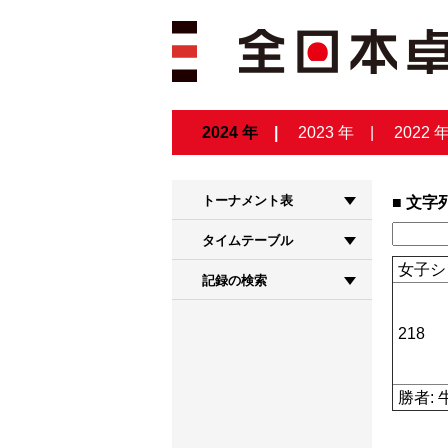
2024 年
2023 年
2022 
トーナメント表
文字
タイムテーブル
女子シ
記録の検索
218
勝者: 