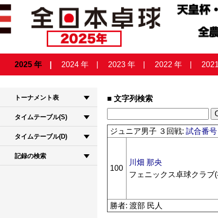
2025 年
2024 年
2023 年
2022 年
202
トーナメント表
文字列検索
タイムテーブル(S)
ジュニア男子 ３回戦:
試合番号 
タイムテーブル(D)
記録の検索
川畑 那央
100
フェニックス卓球クラブ(
勝者: 渡部 民人