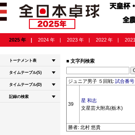
2025 年
2024 年
2023 年
2022 年
202
トーナメント表
文字列検索
タイムテーブル(S)
ジュニア男子 ５回戦:
試合番号 
タイムテーブル(D)
記録の検索
星 和志
39
文星芸大附高(栃木)
勝者: 北村 悠貴