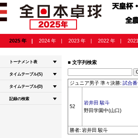
2025 年
2024 年
2023 年
2022 年
202
トーナメント表
文字列検索
タイムテーブル(S)
ジュニア男子 準々決勝:
試合番号
タイムテーブル(D)
記録の検索
岩井田 駿斗
52
野田学園中(山口)
勝者: 岩井田 駿斗