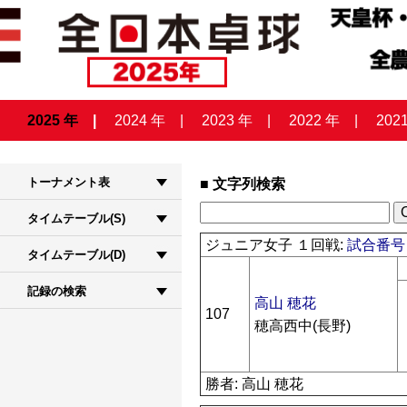
2025 年
2024 年
2023 年
2022 年
202
トーナメント表
文字列検索
タイムテーブル(S)
ジュニア女子 １回戦:
試合番号 
タイムテーブル(D)
記録の検索
高山 穂花
107
穂高西中(長野)
勝者: 高山 穂花