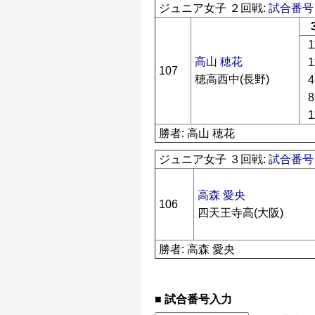
ジュニア女子 ２回戦:
試合番号 
1
高山 穂花
1
107
穂高西中(長野)
4
8
1
勝者: 高山 穂花
ジュニア女子 ３回戦:
試合番号 
高森 愛央
106
四天王寺高(大阪)
勝者: 高森 愛央
試合番号入力