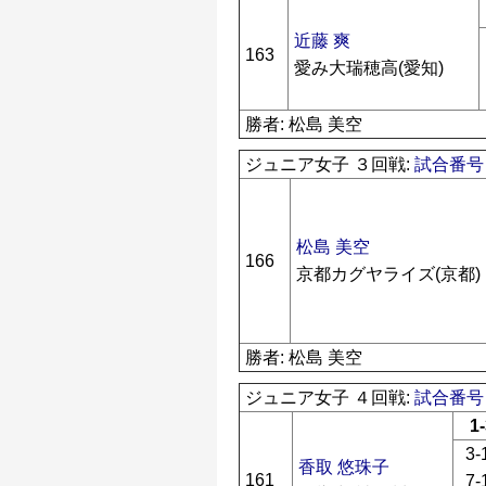
近藤 爽
163
愛み大瑞穂高(愛知)
勝者: 松島 美空
ジュニア女子 ３回戦:
試合番号 
松島 美空
166
京都カグヤライズ(京都)
勝者: 松島 美空
ジュニア女子 ４回戦:
試合番号 
1
3-
香取 悠珠子
161
7-