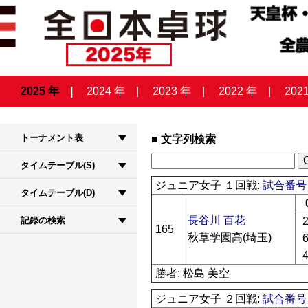
2025 年
2024 年
2023 年
2022 年
202
トーナメント表
文字列検索
タイムテーブル(S)
ジュニア女子 １回戦:
試合番号 
タイムテーブル(D)
長谷川 百花
2
記録の検索
165
秋草学園高(埼玉)
6
4
勝者: 松島 美空
ジュニア女子 ２回戦:
試合番号 