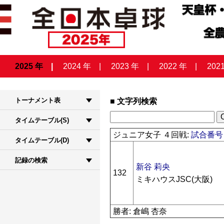
2025 年
2024 年
2023 年
2022 年
202
トーナメント表
文字列検索
タイムテーブル(S)
ジュニア女子 ４回戦:
試合番号 
タイムテーブル(D)
記録の検索
新谷 莉央
132
ミキハウスJSC(大阪)
勝者: 倉嶋 杏奈