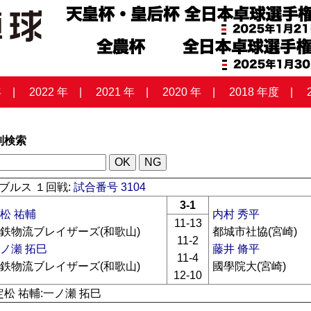
年
2022 年
2021 年
2020 年
2018 年度
列検索
ブルス １回戦:
試合番号 3104
3-1
松 祐輔
内村 秀平
11-13
鉄物流ブレイザーズ(和歌山)
都城市社協(宮崎)
11-2
ノ瀬 拓巳
藤井 脩平
11-4
鉄物流ブレイザーズ(和歌山)
國學院大(宮崎)
12-10
定松 祐輔:一ノ瀬 拓巳