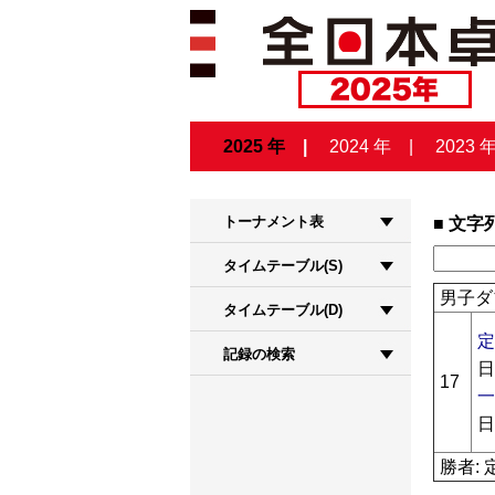
2025 年
2024 年
2023 
トーナメント表
文字
タイムテーブル(S)
男子ダ
タイムテーブル(D)
定
記録の検索
日
17
一
日
勝者: 