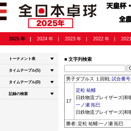
2025 年
2024 年
2023 年
2022 年
202
トーナメント表
文字列検索
タイムテーブル(S)
男子ダブルス １回戦:
試合番号 
タイムテーブル(D)
定松 祐輔
記録の検索
日鉄物流ブレイザーズ(和
17
一ノ瀬 拓巳
日鉄物流ブレイザーズ(和
勝者: 定松 祐輔:一ノ瀬 拓巳