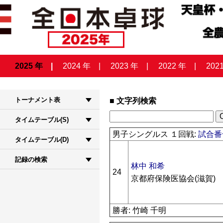
2025 年
2024 年
2023 年
2022 年
202
トーナメント表
文字列検索
タイムテーブル(S)
男子シングルス １回戦:
試合番号
タイムテーブル(D)
記録の検索
林中 和希
24
京都府保険医協会(滋賀)
勝者: 竹崎 千明