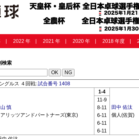
年
2022 年
2021 年
2020 年
2018 年度
列検索
ングルス ４回戦:
試合番号 1408
1-4
11-9
山 慎
田中 佑汰
8-11
ケアリッツアンドパートナーズ(東京)
個人(佐賀)
6-11
6-11
6-11
田中 佑汰