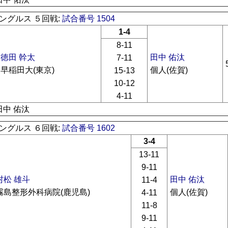
ングルス ５回戦:
試合番号 1504
1-4
8-11
徳田 幹太
田中 佑汰
7-11
早稲田大(東京)
個人(佐賀)
15-13
10-12
4-11
田中 佑汰
ングルス ６回戦:
試合番号 1602
3-4
13-11
9-11
村松 雄斗
田中 佑汰
11-4
霧島整形外科病院(鹿児島)
個人(佐賀)
4-11
11-8
9-11