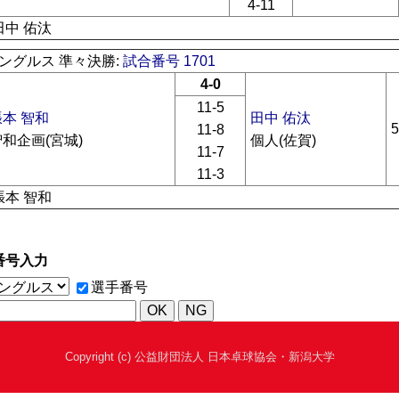
4-11
田中 佑汰
ングルス 準々決勝:
試合番号 1701
4-0
11-5
張本 智和
田中 佑汰
11-8
智和企画(宮城)
個人(佐賀)
11-7
11-3
張本 智和
番号入力
選手番号
Copyright (c) 公益財団法人 日本卓球協会・新潟大学