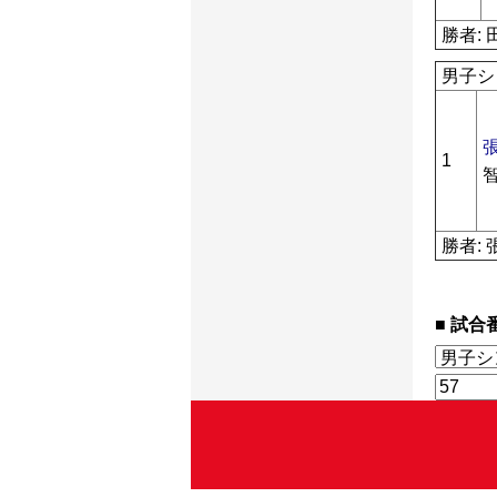
勝者: 
男子シ
1
勝者: 
試合