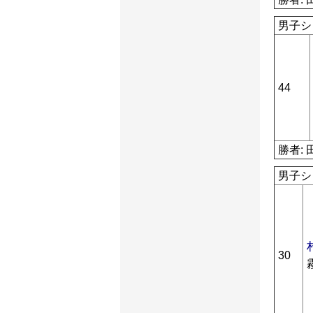
男子シ
44
勝者: 
男子シ
30