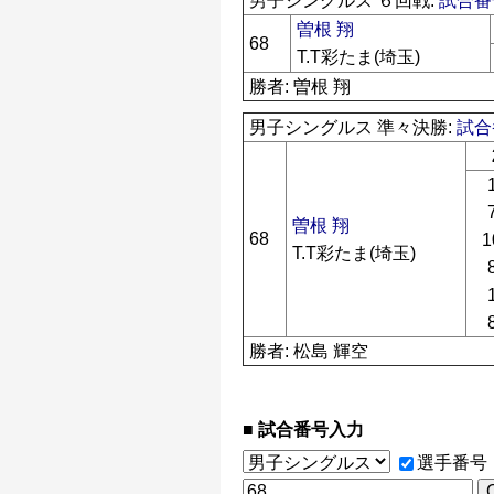
男子シングルス ６回戦:
試合番号
曽根 翔
68
T.T彩たま(埼玉)
勝者: 曽根 翔
男子シングルス 準々決勝:
試合
曽根 翔
68
1
T.T彩たま(埼玉)
勝者: 松島 輝空
試合番号入力
選手番号