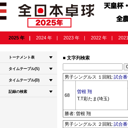
2025 年
2024 年
2023 年
2022 年
202
トーナメント表
文字列検索
タイムテーブル(S)
男子シングルス １回戦:
試合番号
タイムテーブル(D)
曽根 翔
記録の検索
68
T.T彩たま(埼玉)
勝者: 曽根 翔
男子シングルス ２回戦:
試合番号