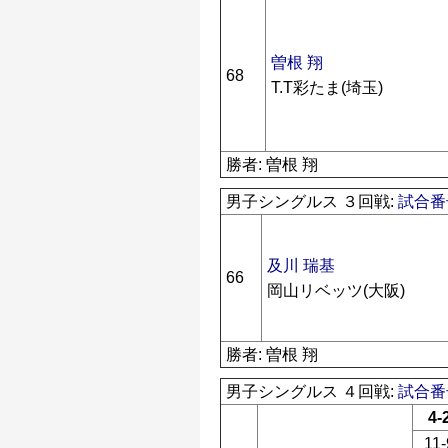
曽根 翔
68
T.T彩たま(埼玉)
勝者: 曽根 翔
男子シングルス ３回戦:
試合番号
及川 瑞基
66
岡山リベッツ(大阪)
勝者: 曽根 翔
男子シングルス ４回戦:
試合番号
4-
11-