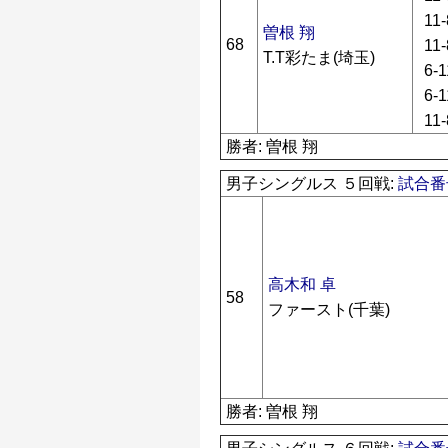
11-
曽根 翔
68
11-
T.T彩たま(埼玉)
6-1
6-1
11-
勝者: 曽根 翔
男子シングルス ５回戦:
試合番号
高木和 卓
58
ファースト(千葉)
勝者: 曽根 翔