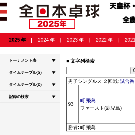
2025 年
2024 年
2023 年
2022 年
202
トーナメント表
文字列検索
タイムテーブル(S)
男子シングルス ２回戦:
試合番号
タイムテーブル(D)
記録の検索
町 飛鳥
93
ファースト(鹿児島)
勝者: 町 飛鳥