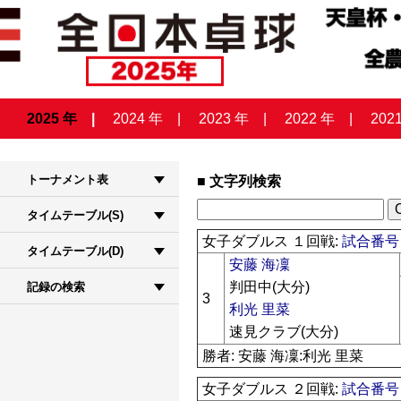
2025 年
2024 年
2023 年
2022 年
202
トーナメント表
文字列検索
タイムテーブル(S)
女子ダブルス １回戦:
試合番号 
タイムテーブル(D)
安藤 海凜
判田中(大分)
記録の検索
3
利光 里菜
速見クラブ(大分)
勝者: 安藤 海凜:利光 里菜
女子ダブルス ２回戦:
試合番号 