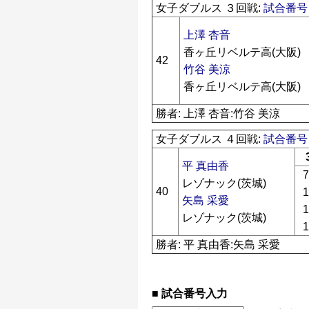
女子ダブルス ３回戦:
試合番号 
上澤 杏音
香ヶ丘リベルテ高(大阪)
42
竹谷 美涼
香ヶ丘リベルテ高(大阪)
勝者: 上澤 杏音:竹谷 美涼
女子ダブルス ４回戦:
試合番号 
平 真由香
7
レゾナック(茨城)
40
1
矢島 采愛
1
レゾナック(茨城)
1
勝者: 平 真由香:矢島 采愛
試合番号入力