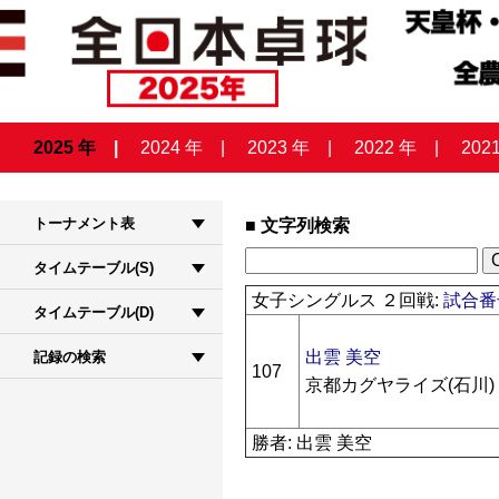
2025 年
2024 年
2023 年
2022 年
202
トーナメント表
文字列検索
タイムテーブル(S)
女子シングルス ２回戦:
試合番号
タイムテーブル(D)
出雲 美空
記録の検索
107
京都カグヤライズ(石川)
勝者: 出雲 美空