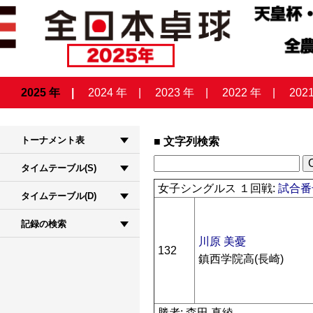
2025 年
2024 年
2023 年
2022 年
202
トーナメント表
文字列検索
タイムテーブル(S)
女子シングルス １回戦:
試合番号
タイムテーブル(D)
記録の検索
川原 美憂
132
鎮西学院高(長崎)
勝者: 森田 真綾