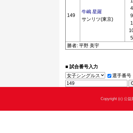
1
4
牛嶋 星羅
149
9
サンリツ(東京)
1
1
5
勝者: 平野 美宇
試合番号入力
選手番号
Copyright (