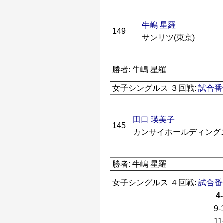
牛嶋 星羅
149
サンリツ(東京)
勝者: 牛嶋 星羅
女子シングルス ３回戦:
試合番号
田口 瑛美子
145
カンサイホールディングス
勝者: 牛嶋 星羅
女子シングルス ４回戦:
試合番号
4
9-
11