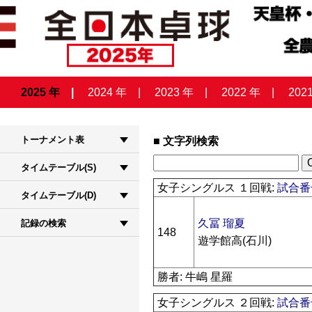
2025 年
2024 年
2023 年
2022 年
202
トーナメント表
文字列検索
タイムテーブル(S)
女子シングルス １回戦:
試合番号
タイムテーブル(D)
久冨 瑠夏
記録の検索
148
遊学館高(石川)
勝者: 牛嶋 星羅
女子シングルス ２回戦:
試合番号