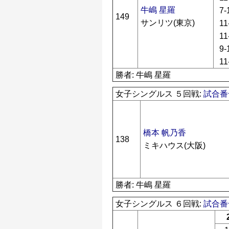
牛嶋 星羅
7-
149
サンリツ(東京)
11
11
9-
11
勝者: 牛嶋 星羅
女子シングルス ５回戦:
試合番号
橋本 帆乃香
138
ミキハウス(大阪)
勝者: 牛嶋 星羅
女子シングルス ６回戦:
試合番号